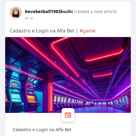
bevabetball1982kuchi
created a new article
41 w
Cadastro e Login na Alfa Bet |
#game
Cadastro e Login na Alfa Bet