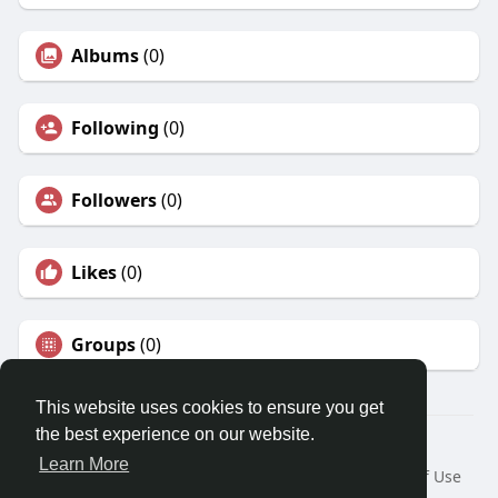
Albums
(0)
Following
(0)
Followers
(0)
Likes
(0)
Groups
(0)
This website uses cookies to ensure you get
the best experience on our website.
© 2026 Karr83 World
Learn More
Home
About
Contact Us
Privacy Policy
Terms of Use