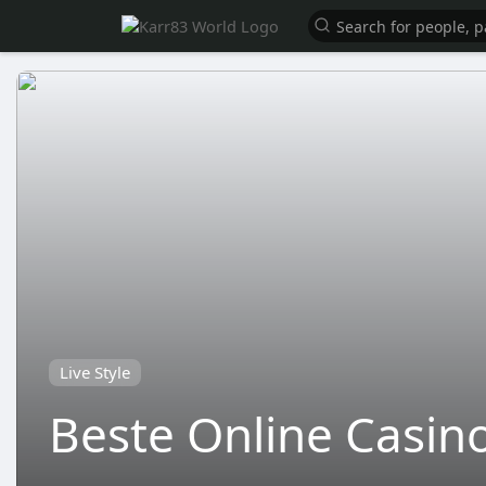
Live Style
Beste Online Casin