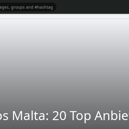
os Malta: 20 Top Anbi