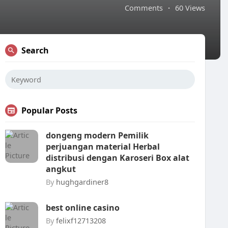
Comments
·
60 Views
Search
Popular Posts
dongeng modern Pemilik
perjuangan material Herbal
distribusi dengan Karoseri Box alat
angkut
By
hughgardiner8
best online casino
By
felixf12713208